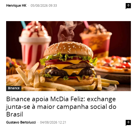
Henrique HK
-
05/08/2026 09:33
0
Binance
Binance apoia McDia Feliz: exchange
junta-se à maior campanha social do
Brasil
Gustavo Bertolucci
-
04/08/2026 12:21
0