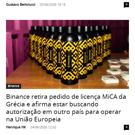
Gustavo Bertolucci
-
25/06/2026 18:19
0
Binance
Binance retira pedido de licença MiCA da
Grécia e afirma estar buscando
autorização em outro país para operar
na União Europeia
Henrique HK
-
24/06/2026 12:02
0