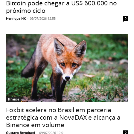
Bitcoin pode chegar a US$ 600.000 no
próximo ciclo
Henrique HK
-
09/07/2026 12:55
0
Binance
Foxbit acelera no Brasil em parceria
estratégica com a NovaDAX e alcança a
Binance em volume
Gustavo Bertolucci
-
09/07/2026 12:01
0