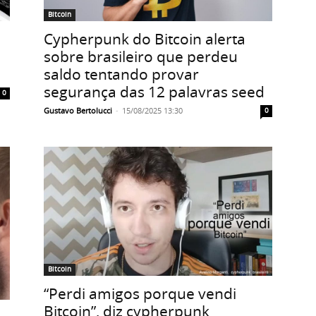
Bitcoin
Cypherpunk do Bitcoin alerta
sobre brasileiro que perdeu
saldo tentando provar
segurança das 12 palavras seed
0
Gustavo Bertolucci
-
15/08/2025 13:30
0
Bitcoin
“Perdi amigos porque vendi
Bitcoin”, diz cypherpunk