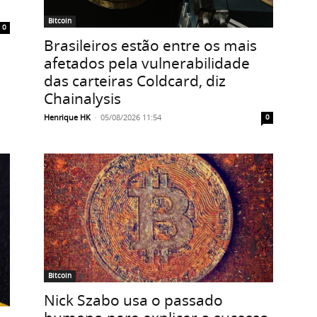
Bitcoin
0
Brasileiros estão entre os mais
afetados pela vulnerabilidade
das carteiras Coldcard, diz
Chainalysis
Henrique HK
-
05/08/2026 11:54
0
Bitcoin
Nick Szabo usa o passado