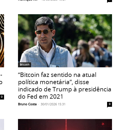
Bitcoin
-
“Bitcoin faz sentido na atual
o
política monetária”, disse
indicado de Trump à presidência
do Fed em 2021
0
Bruno Costa
-
30/01/2026 15:31
0