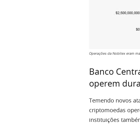
Operações da Nobitex eram maio
Banco Centra
operem dura
Temendo novos ata
criptomoedas opere
instituições també