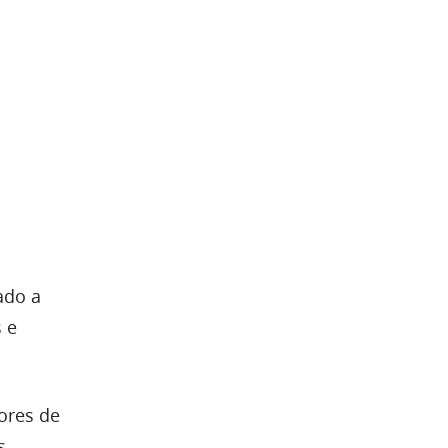
ado a
s e
ores de
s