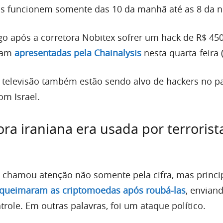
is funcionem somente das 10 da manhã até as 8 da n
go após a corretora Nobitex sofrer um hack de R$ 45
oram
apresentadas pela Chainalysis
nesta quarta-feira (
 televisão também estão sendo alvo de hackers no pa
om Israel.
ra iraniana era usada por terrorista
 chamou atenção não somente pela cifra, mas princ
 queimaram as criptomoedas após roubá-las
, envian
role. Em outras palavras, foi um ataque político.