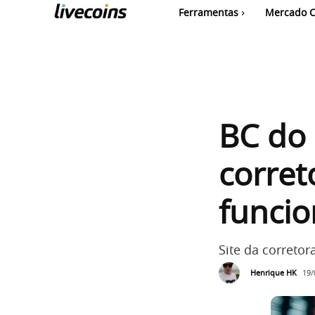
Ferramentas
Mercado C
BC do
corret
funcio
Site da corretor
Henrique HK
19/