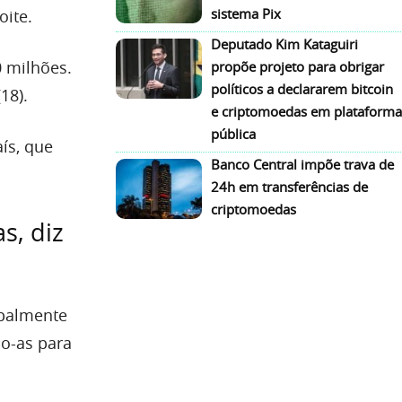
sistema Pix
oite.
Deputado Kim Kataguiri
0 milhões.
propõe projeto para obrigar
políticos a declararem bitcoin
18).
e criptomoedas em plataforma
pública
ís, que
Banco Central impõe trava de
24h em transferências de
criptomoedas
s, diz
ipalmente
do-as para