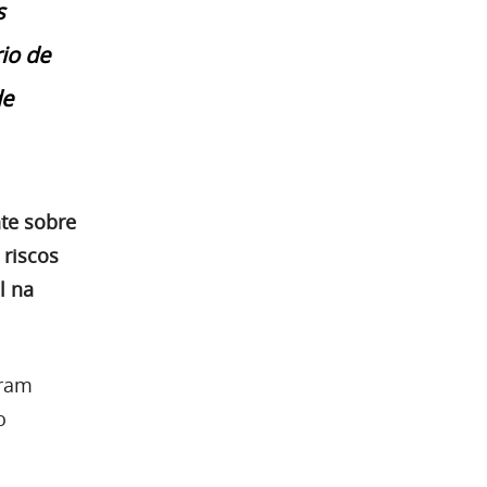
s
io de
de
nte sobre
 riscos
l na
oram
o