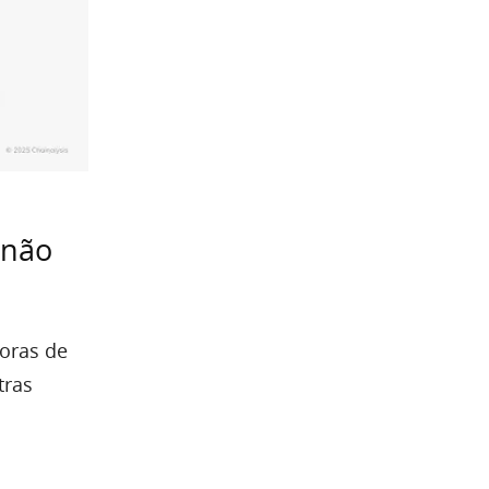
 não
oras de
tras