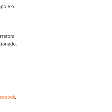
opo e o
rretora
cionado,
cebook
,