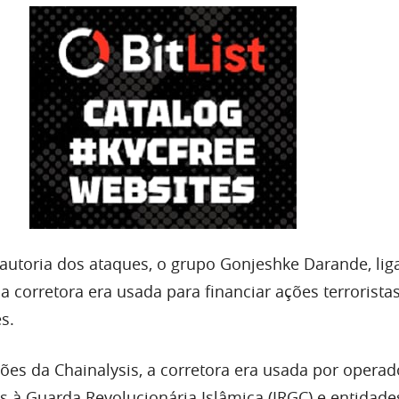
autoria dos ataques, o grupo Gonjeshke Darande, lig
 a corretora era usada para financiar ações terrorista
s.
ões da Chainalysis, a corretora era usada por operad
 à Guarda Revolucionária Islâmica (IRGC) e entidade