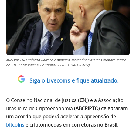
Ministro Luis Roberto Barroso e ministro Alexandre e Moraes durante sessão
do STF. Foto: Rosinei Coutinho/SCO/STF (14/12/2017)
Siga o Livecoins e fique atualizado.
O Conselho Nacional de Justiça (
CNJ
) e a Associação
Brasileira de Criptoeconomia (
ABCRIPTO
)
celebraram
um acordo que poderá acelerar a apreensão de
bitcoins
e criptomoedas em corretoras no Brasil
.