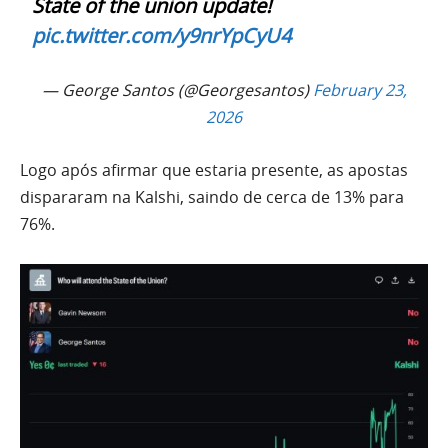
State of the union update!
pic.twitter.com/y9nrYpCyU4
— George Santos (@Georgesantos)
February 23,
2026
Logo após afirmar que estaria presente, as apostas
dispararam na Kalshi, saindo de cerca de 13% para
76%.