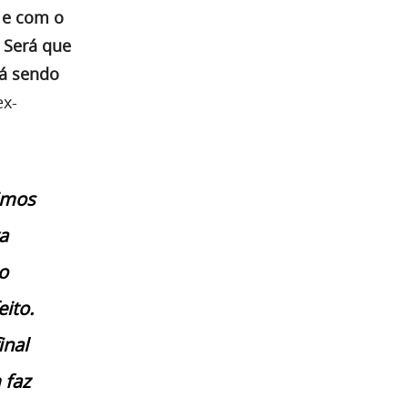
o e com o
 Será que
tá sendo
ex-
timos
a
o
ito.
inal
 faz