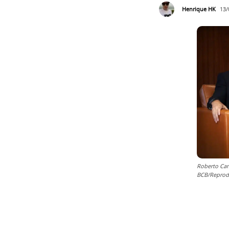
Henrique HK
13/
Roberto Cam
BCB/Reprod