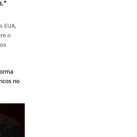
.”
s EUA,
tre o
cos
forma
ancos no