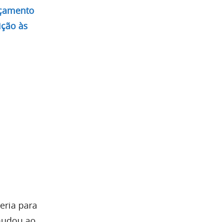
nçamento
ição às
eria para
 mudou ao