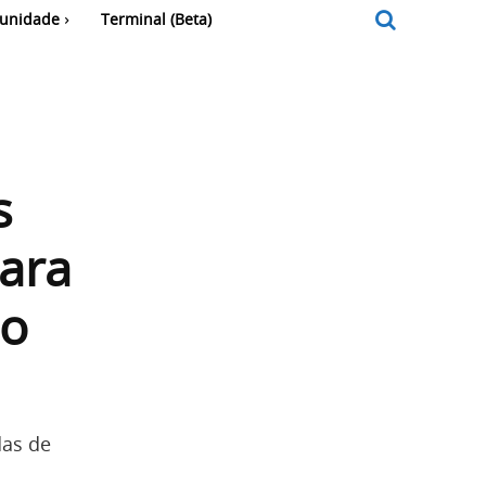
unidade
Terminal (Beta)
s
ara
to
das de