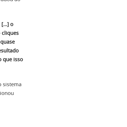
 […] o
 cliques
r quase
esultado
 que isso
o sistema
sionou