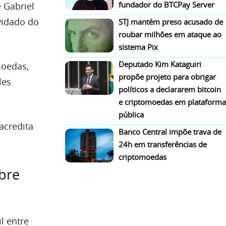
fundador do BTCPay Server
 Gabriel
vidado do
STJ mantém preso acusado de
roubar milhões em ataque ao
sistema Pix
Deputado Kim Kataguiri
moedas,
propõe projeto para obrigar
les
políticos a declararem bitcoin
e criptomoedas em plataforma
pública
acredita
Banco Central impõe trava de
24h em transferências de
criptomoedas
obre
l entre