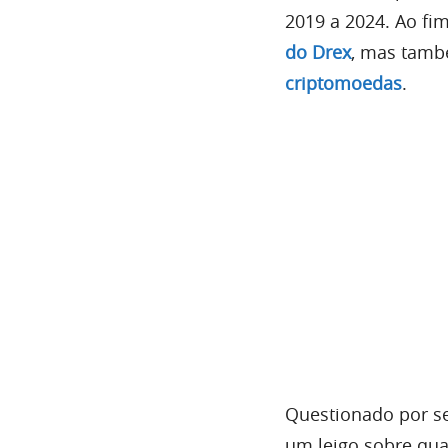
2019 a 2024. Ao fi
do Drex
, mas tam
criptomoedas
.
Questionado por se
um leigo sobre qua