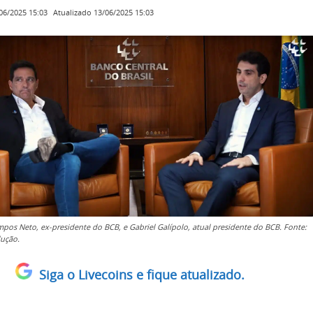
Atualizado
13/06/2025 15:03
06/2025 15:03
pos Neto, ex-presidente do BCB, e Gabriel Galípolo, atual presidente do BCB. Fonte:
ução.
Siga o Livecoins e fique atualizado.