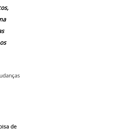
cos,
rma
as
mos
mudanças
oisa de