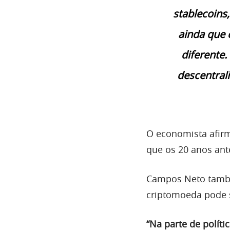
stablecoins
ainda que 
diferente.
descentral
O economista afir
que os 20 anos ant
Campos Neto també
criptomoeda pode s
“Na parte de polít