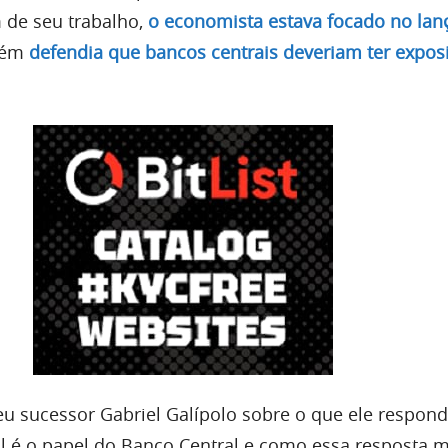
m de seu trabalho,
o economista estava focado no la
bém
defendia que bancos centrais deveriam ter expos
u sucessor Gabriel Galípolo sobre o que ele respond
l é o papel do Banco Central e como essa resposta