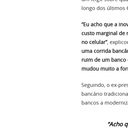
longo dos últimos 
“Eu acho que a ino
custo marginal de r
no celular”
, expli
uma corrida bancár
ruim de um banco 
mudou muito a form
Seguindo, o ex-pre
bancário tradicion
bancos a moderniz
“Acho q