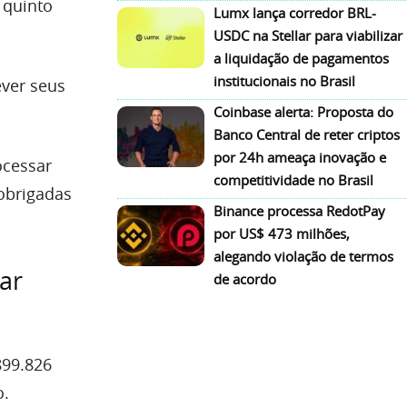
 quinto
Lumx lança corredor BRL-
USDC na Stellar para viabilizar
a liquidação de pagamentos
institucionais no Brasil
ever seus
Coinbase alerta: Proposta do
Banco Central de reter criptos
por 24h ameaça inovação e
ocessar
competitividade no Brasil
obrigadas
Binance processa RedotPay
por US$ 473 milhões,
alegando violação de termos
ar
de acordo
899.826
o.