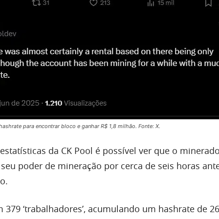
ashrate para encontrar bloco e ganhar R$ 1,8 milhão. Fonte: X.
statísticas da CK Pool é possível ver que o minerad
eu poder de mineração por cerca de seis horas ant
o.
 379 ‘trabalhadores’, acumulando um hashrate de 26