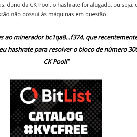
, dono da CK Pool, o hashrate foi alugado, ou seja, 
tão não possuí às máquinas em questão.
s ao minerador bc1qa8…f374, que recentement
u hashrate para resolver o bloco de número 30
CK Pool!”