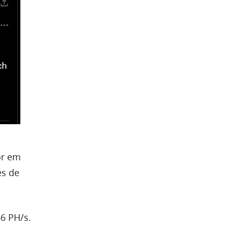
or em
es de
6 PH/s.