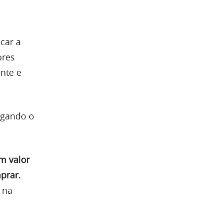
car a
ores
nte e
ugando o
m valor
prar.
 na