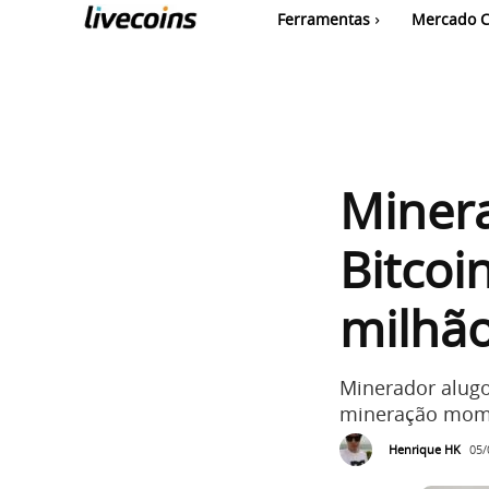
Ferramentas
Mercado C
Minera
Bitcoi
milhã
Minerador alugo
mineração mom
Henrique HK
05/