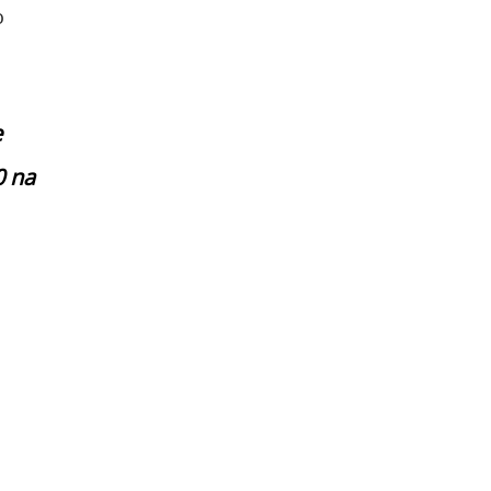
o
e
0 na