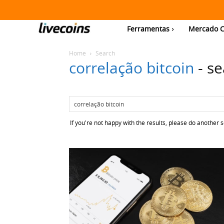
Ferramentas
Mercado C
Home
Search
correlação bitcoin
-
se
If you're not happy with the results, please do another 