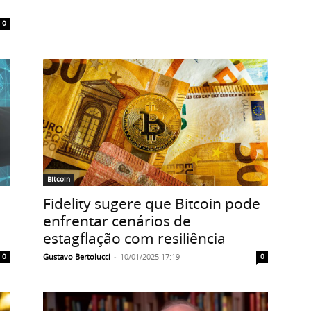
0
Bitcoin
Fidelity sugere que Bitcoin pode
enfrentar cenários de
estagflação com resiliência
Gustavo Bertolucci
-
10/01/2025 17:19
0
0