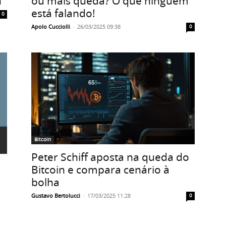
n
ou mais queda? O que ninguém
está falando!
0
Apolo Cucciolli
-
26/03/2025 09:38
0
Bitcoin
Peter Schiff aposta na queda do
Bitcoin e compara cenário à
bolha
Gustavo Bertolucci
-
17/03/2025 11:28
0