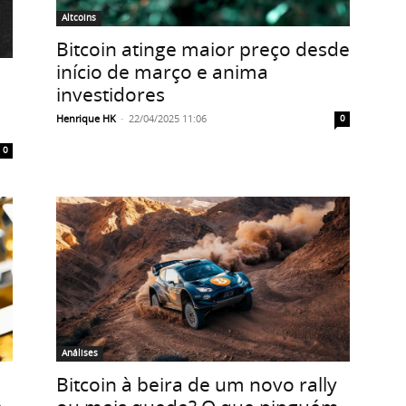
Altcoins
Bitcoin atinge maior preço desde
início de março e anima
investidores
Henrique HK
-
22/04/2025 11:06
0
0
Análises
Bitcoin à beira de um novo rally