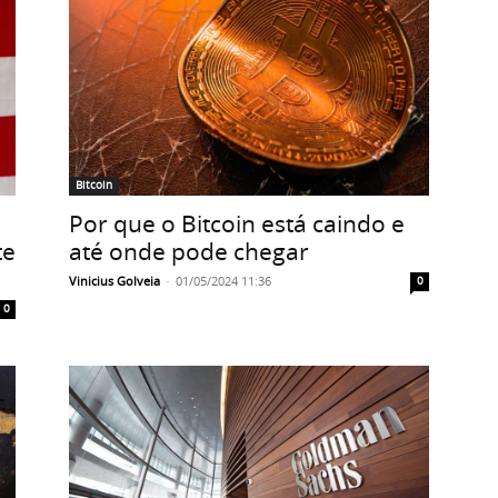
Bitcoin
Por que o Bitcoin está caindo e
te
até onde pode chegar
Vinicius Golveia
-
01/05/2024 11:36
0
0