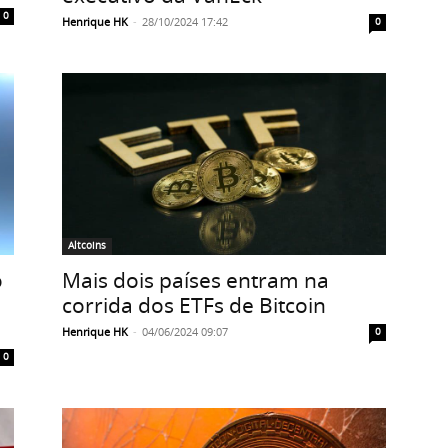
0
Henrique HK
-
28/10/2024 17:42
0
Altcoins
o
Mais dois países entram na
corrida dos ETFs de Bitcoin
Henrique HK
-
04/06/2024 09:07
0
0