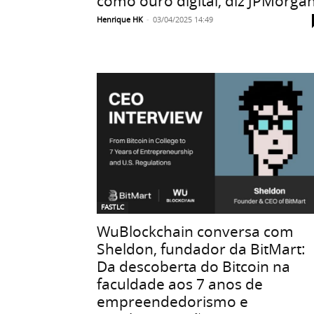
como ouro digital, diz JPMorga
Henrique HK
-
03/04/2025 14:49
FASTLC
WuBlockchain conversa com
Sheldon, fundador da BitMart:
Da descoberta do Bitcoin na
faculdade aos 7 anos de
empreendedorismo e