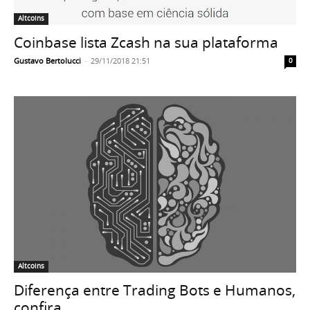
Altcoins
Coinbase lista Zcash na sua plataforma
Gustavo Bertolucci
-
29/11/2018 21:51
0
Altcoins
Diferença entre Trading Bots e Humanos,
confira