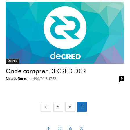
Decred
Onde comprar DECRED DCR
Mateus Nunes
-
14/02/2018 17:56
0
5
6
7