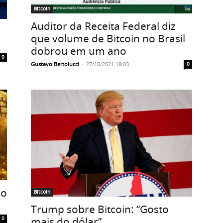
Bitcoin
Auditor da Receita Federal diz
que volume de Bitcoin no Brasil
dobrou em um ano
0
Gustavo Bertolucci
-
27/10/2021 18:03
0
do
Bitcoin
Trump sobre Bitcoin: “Gosto
mais do dólar”
0