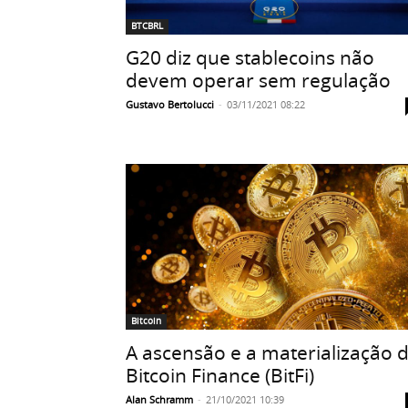
BTCBRL
G20 diz que stablecoins não
devem operar sem regulação
Gustavo Bertolucci
-
03/11/2021 08:22
Bitcoin
A ascensão e a materialização 
Bitcoin Finance (BitFi)
Alan Schramm
-
21/10/2021 10:39