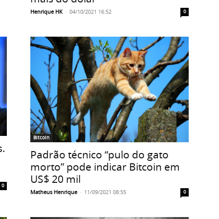
Henrique HK
-
04/10/2021 16:52
0
Bitcoin
.
Padrão técnico “pulo do gato
morto” pode indicar Bitcoin em
US$ 20 mil
0
Matheus Henrique
-
11/09/2021 08:55
0