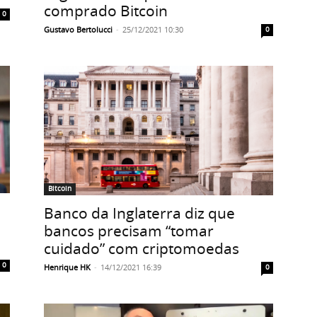
comprado Bitcoin
0
Gustavo Bertolucci
-
25/12/2021 10:30
0
Bitcoin
Banco da Inglaterra diz que
bancos precisam “tomar
cuidado” com criptomoedas
0
Henrique HK
-
14/12/2021 16:39
0