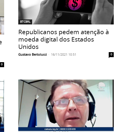
BTCBRL
Republicanos pedem atenção à
moeda digital dos Estados
e
Unidos
Gustavo Bertolucci
-
16/11/2021 10:51
0
0