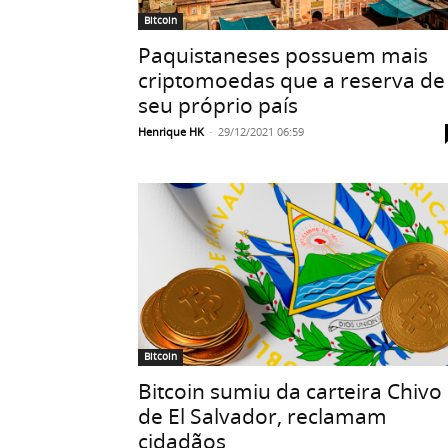
Bitcoin
Paquistaneses possuem mais
criptomoedas que a reserva de
seu próprio país
Henrique HK
-
29/12/2021 06:59
Bitcoin
Bitcoin sumiu da carteira Chivo
de El Salvador, reclamam
cidadãos