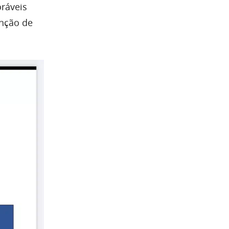
oráveis
enção de