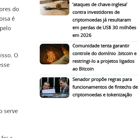
‘ataques de chave-inglesa’
ores do
contra investidores de
oisa é
criptomoedas já resultaram
pelo
em perdas de US$ 30 milhões
em 2026
Comunidade tenta garantir
controle do domínio .bitcoin e
isso. O
restringi-lo a projetos ligados
esse
ao Bitcoin
Senador propõe regras para
funcionamentos de fintechs de
criptomoedas e tokenização
o serve
foi a