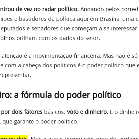
ntrou de vez no radar político.
Andando pelos corred
ões e bastidores da política aqui em Brasília, uma c
deputados e senadores que começam a se interessar 
 olhos brilham com os dados do setor.
 atenção é a movimentação financeira. Mas não é só 
 com a cabeça dos políticos é o poder político que 
representar.
iro: a fórmula do poder político
 por dois fatores
básicos:
voto e dinheiro.
E o dinheir
 que garante o poder político.
em os dois
.
Mas o que o tornou relevante de verdade 