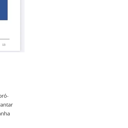
pró-
vantar
panha