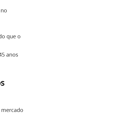
 no
do que o
i
 45 anos
os
o mercado