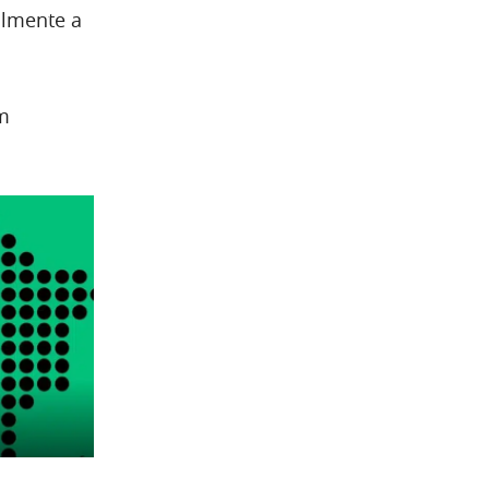
almente a
em