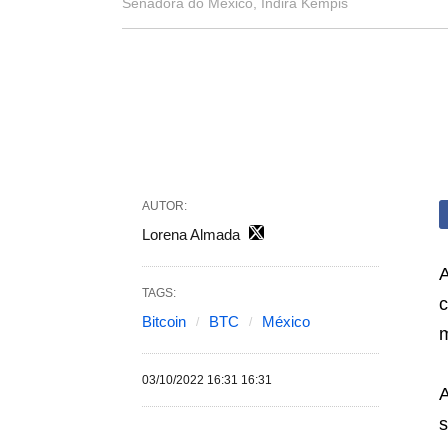
Senadora do México, Indira Kempis
AUTOR:
Lorena Almada
A
TAGS:
c
Bitcoin
BTC
México
03/10/2022 16:31 16:31
A
s