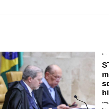
STF
S
m
s
b
07/08