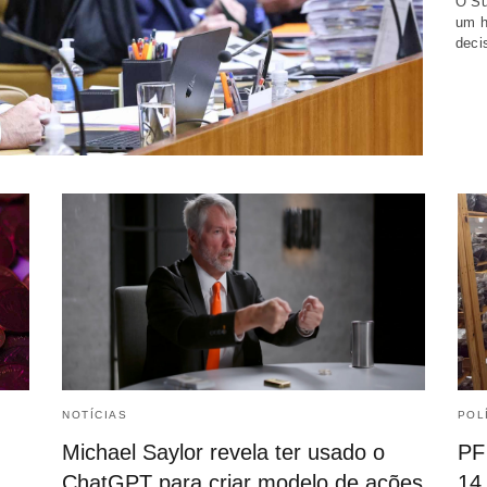
O Su
um h
deci
NOTÍCIAS
POL
Michael Saylor revela ter usado o
PF
ChatGPT para criar modelo de ações
14 