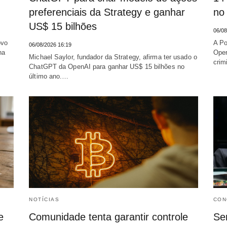
preferenciais da Strategy e ganhar
no 
US$ 15 bilhões
06/08
ovo
A Po
06/08/2026 16:19
na
Oper
Michael Saylor, fundador da Strategy, afirma ter usado o
crim
ChatGPT da OpenAI para ganhar US$ 15 bilhões no
último ano.…
NOTÍCIAS
CON
e
Comunidade tenta garantir controle
Se