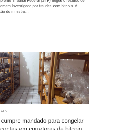
premo Tribunal Federal (STF) negou o recurso de
omem investigado por fraudes com bitcoin. A
são do ministro…
ÍCIA
 cumpre mandado para congelar
contas em corretoras de bitcoin