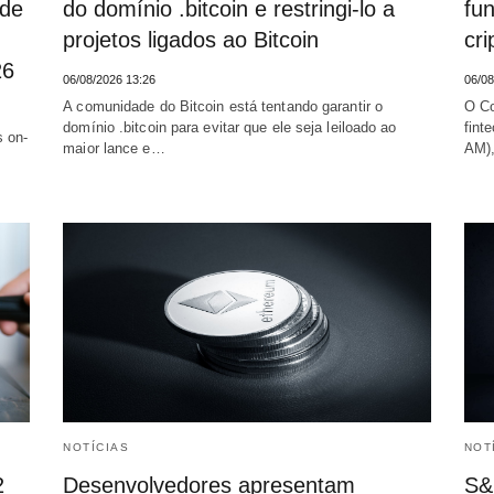
 de
do domínio .bitcoin e restringi-lo a
fu
projetos ligados ao Bitcoin
cr
26
06/08/2026 13:26
06/08
A comunidade do Bitcoin está tentando garantir o
O Co
domínio .bitcoin para evitar que ele seja leiloado ao
fint
s on-
maior lance e…
AM),
NOTÍCIAS
NOT
2
Desenvolvedores apresentam
S&