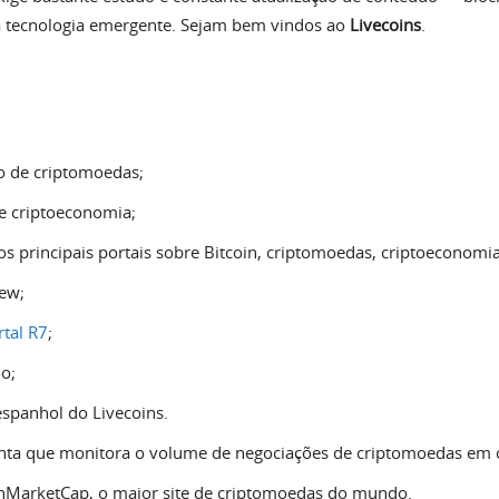
a tecnologia emergente. Sejam bem vindos ao
Livecoins
.
o de criptomoedas;
 e criptoeconomia;
 principais portais sobre Bitcoin, criptomoedas, criptoeconomia 
iew;
rtal R7
;
o;
spanhol do Livecoins.
nta que monitora o volume de negociações de criptomoedas em co
nMarketCap, o maior site de criptomoedas do mundo.