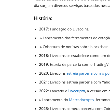
dia surgem diversos serviços baseados ness
História:
2017:
Fundação do Livecoins;
» Lançamento das ferramentas de cotaçã
» Cobertura de notícias sobre blockchain
2018:
Livecoins se estabelece como um dos
2019:
Estreia de parceria com o TradingV
2020:
Livecoins
estreia parceria com o po
2021:
Livecoins estreia parceria com Yaho
2022:
Lançado o
Livecripto
,
a versão em e
» Lançamento do
Mercadocripto
, ferrame
2023:
Livecoins começa parceria com Coi