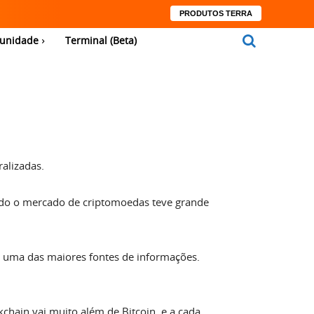
PRODUTOS TERRA
unidade
Terminal (Beta)
ralizadas.
do o mercado de criptomoedas teve grande
o uma das maiores fontes de informações.
hain vai muito além de Bitcoin, e a cada