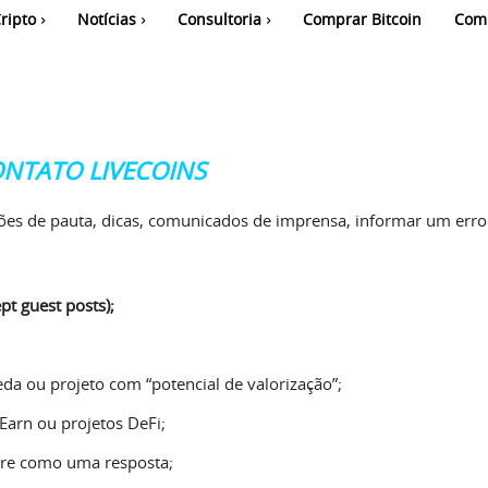
ripto
Notícias
Consultoria
Comprar Bitcoin
Com
ONTATO LIVECOINS
tões de pauta, dicas, comunicados de imprensa, informar um err
t guest posts);
 ou projeto com “potencial de valorização”;
arn ou projetos DeFi;
dere como uma resposta;