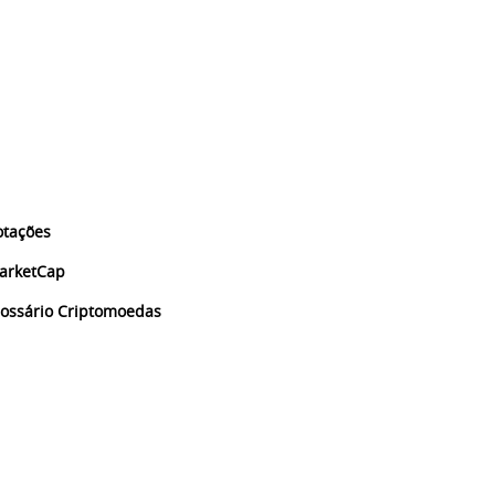
otações
arketCap
lossário Criptomoedas