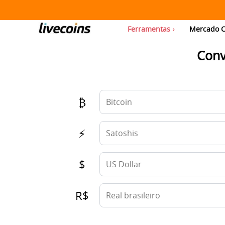
Ferramentas
Mercado C
Conv
₿
⚡
$
R$