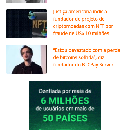
Justiça americana indicia
fundador de projeto de
criptomoedas com NFT por
fraude de US$ 10 milhões
“Estou devastado com a perda
de bitcoins sofrida”, diz
fundador do BTCPay Server