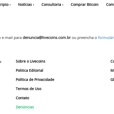
ripto
Notícias
Consultoria
Comprar Bitcoin
Com
m e-mail para
denuncia@livecoins.com.br
ou preencha o
formulár
Sobre o Livecoins
C
e
Politica Editorial
M
Política de Privacidade
G
Termos de Uso
Contato
Denúncias