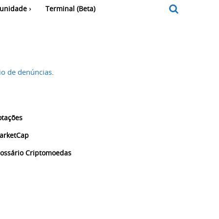
unidade
Terminal (Beta)
io de denúncias
.
otações
arketCap
lossário Criptomoedas