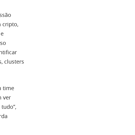
ussão
 cripto,
 e
sso
tificar
 clusters
m time
 ver
 tudo”,
rda