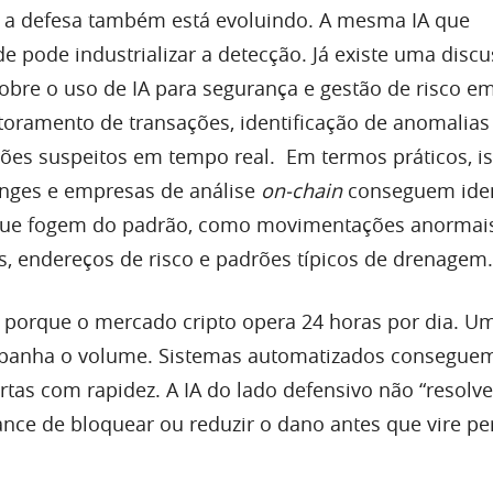
e a defesa também está evoluindo. A mesma IA que
ude pode industrializar a detecção. Já existe uma disc
sobre o uso de IA para segurança e gestão de risco em
ramento de transações, identificação de anomalias
rões suspeitos em tempo real. Em termos práticos, i
anges e empresas de análise
on-chain
conseguem iden
e fogem do padrão, como movimentações anormais,
s, endereços de risco e padrões típicos de drenagem.
ça porque o mercado cripto opera 24 horas por dia. U
anha o volume. Sistemas automatizados conseguem
rtas com rapidez. A IA do lado defensivo não “resolve
ce de bloquear ou reduzir o dano antes que vire pe