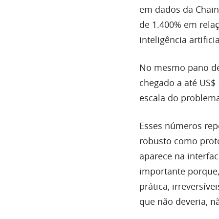
em dados da Chaina
de 1.400% em relaç
inteligência artifi
No mesmo pano de 
chegado a até US$ 
escala do problema
Esses números repo
robusto como protoc
aparece na interfac
importante porque, 
prática, irreversív
que não deveria, nã