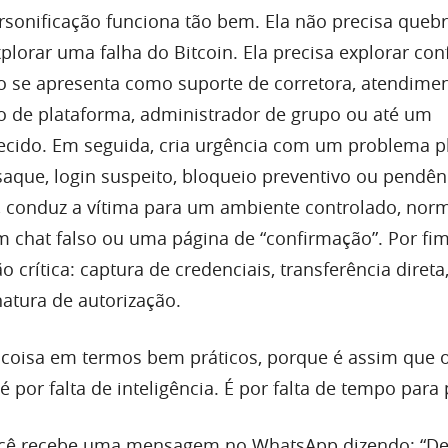
ersonificação funciona tão bem. Ela não precisa quebr
plorar uma falha do Bitcoin. Ela precisa explorar con
o se apresenta como suporte de corretora, atendime
rio de plataforma, administrador de grupo ou até um
ecido. Em seguida, cria urgência com um problema pl
saque, login suspeito, bloqueio preventivo ou pendên
s, conduz a vítima para um ambiente controlado, no
m chat falso ou uma página de “confirmação”. Por fim
crítica: captura de credenciais, transferência diret
natura de autorização.
a coisa em termos bem práticos, porque é assim que 
 é por falta de inteligência. É por falta de tempo para
ocê recebe uma mensagem no WhatsApp dizendo: “D