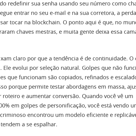
ndo redefinir sua senha usando seu número como ch
egue entrar no seu e-mail e na sua corretora, a perd
sar tocar na blockchain. O ponto aqui é que, no mund
viraram chaves mestras, e muita gente deixa essa cam
xam claro por que a tendência é de continuidade. O
o. Ele evolui por seleção natural. Golpes que não fun
s que funcionam são copiados, refinados e escalado
sso porque permite testar abordagens em massa, aju
r roteiro e aumentar conversão. Quando você vê um
00% em golpes de personificação, você está vendo u
criminoso encontrou um modelo eficiente e replicáve
 tendem a se espalhar.