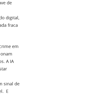
ave de
a
o digital,
ada fraca
 crime em
cionam
s. A IA
star
m sinal de
l. E