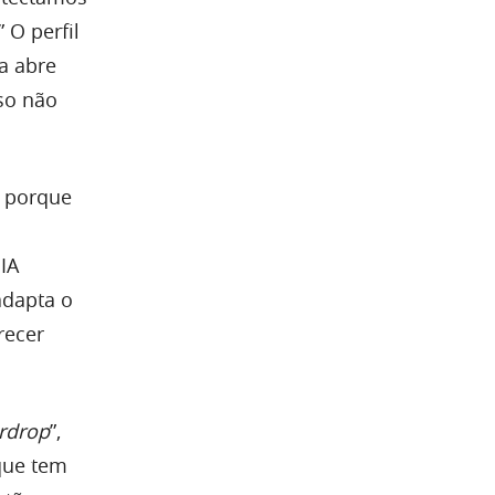
 O perfil
a abre
oso não
o porque
IA
adapta o
recer
irdrop
”,
que tem