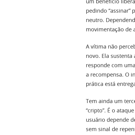
um benefício libera
pedindo “assinar” 
neutro. Dependendo
movimentação de a
A vítima não perce
novo. Ela sustenta 
responde com uma e
a recompensa. O in
prática está entreg
Tem ainda um terce
“cripto”. É o ata
usuário depende de
sem sinal de repen