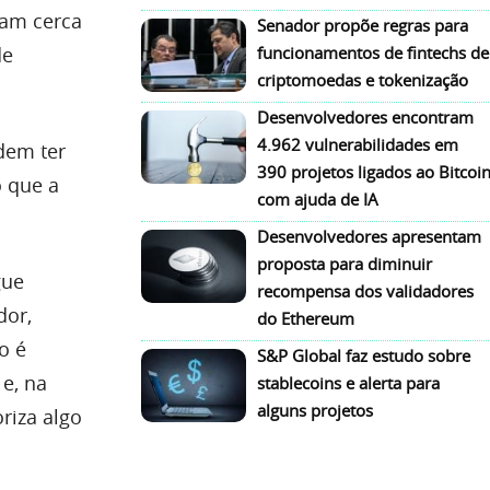
ram cerca
Senador propõe regras para
funcionamentos de fintechs de
de
criptomoedas e tokenização
Desenvolvedores encontram
4.962 vulnerabilidades em
dem ter
390 projetos ligados ao Bitcoi
o que a
com ajuda de IA
Desenvolvedores apresentam
proposta para diminuir
gue
recompensa dos validadores
dor,
do Ethereum
o é
S&P Global faz estudo sobre
 e, na
stablecoins e alerta para
alguns projetos
riza algo