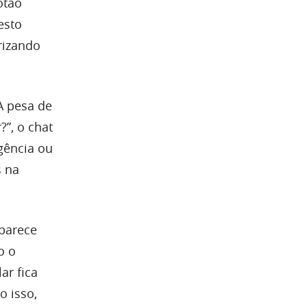
otão
esto
rizando
A pesa de
?”, o chat
gência ou
s na
 parece
o o
ar fica
o isso,