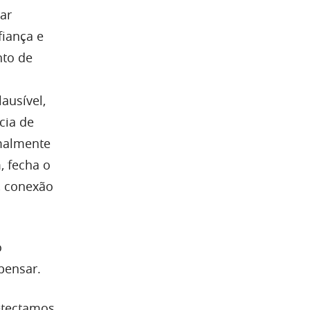
ar
fiança e
nto de
ausível,
cia de
rmalmente
, fecha o
a, conexão
o
 pensar.
etectamos