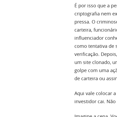
É por isso que a p
criptografia nem ex
pressa. O criminos
carteira, funcioná
influenciador conh
como tentativa de 
verificação. Depoi
um site clonado, u
golpe com uma ação 
de carteira ou assi
Aqui vale colocar 
investidor cai. Não
Imagine a cena. V