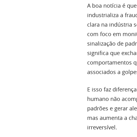
A boa notícia é qu
industrializa a fra
clara na indústria 
com foco em monito
sinalização de pad
significa que exch
comportamentos qu
associados a golpe
E isso faz diferen
humano não acomp
padrões e gerar ale
mas aumenta a chan
irreversível.