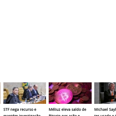
STF nega recurso e
Méliuz eleva saldo de
Michael Sayl
mantém investigação
Bitcoin por ação e
ter usado o