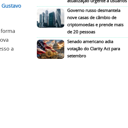
atualização urgente a usuários
e
Gustavo
Governo russo desmantela
nove casas de câmbio de
criptomoedas e prende mais
 forma
de 20 pessoas
nova
Senado americano adia
esso a
votação do Clarity Act para
setembro