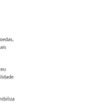
moedas,
ais
ceu
alidade
ibiliza