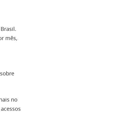
Brasil.
or mês,
 sobre
nais no
 acessos