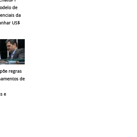
modelo de
enciais da
ganhar US$
põe regras
namentos de
s e