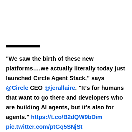
"We saw the birth of these new
platforms….we actually literally today just
launched Circle Agent Stack," says
@Circle
CEO
@jerallaire
. "It’s for humans
that want to go there and developers who
are building AI agents, but it’s also for
agents."
https://t.co/B2dQW9bDim
pic.twitter.com/ptGq5SNjSt