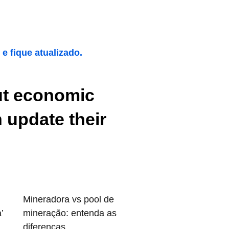
 fique atualizado.
out economic
 update their
Mineradora vs pool de
’
mineração: entenda as
diferenças