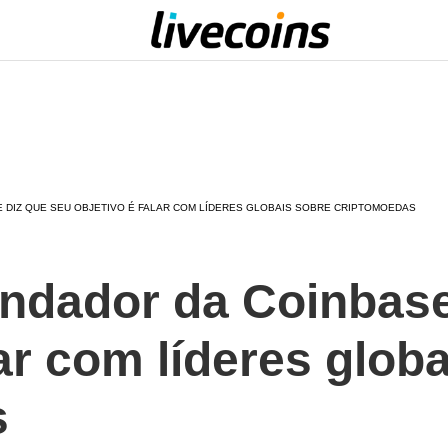
 DIZ QUE SEU OBJETIVO É FALAR COM LÍDERES GLOBAIS SOBRE CRIPTOMOEDAS
ndador da Coinbase
lar com líderes glob
s