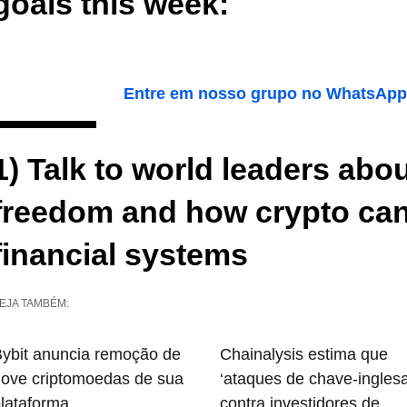
goals this week:
Entre em nosso grupo no WhatsApp e
1) Talk to world leaders ab
freedom and how crypto can
financial systems
EJA TAMBÉM:
ybit anuncia remoção de
Chainalysis estima que
ove criptomoedas de sua
‘ataques de chave-inglesa
lataforma
contra investidores de