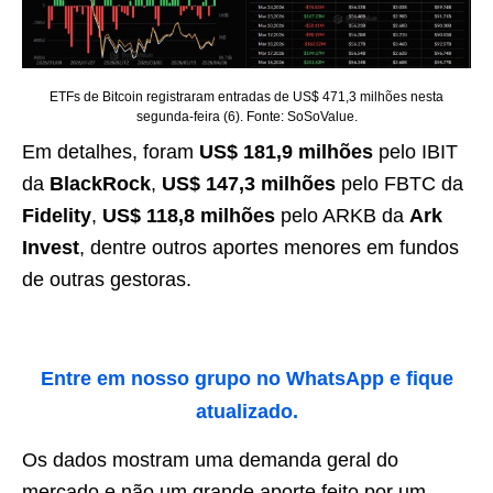
ETFs de Bitcoin registraram entradas de US$ 471,3 milhões nesta
segunda-feira (6). Fonte: SoSoValue.
Em detalhes, foram
US$ 181,9 milhões
pelo IBIT
da
BlackRock
,
US$ 147,3 milhões
pelo FBTC da
Fidelity
,
US$ 118,8 milhões
pelo ARKB da
Ark
Invest
, dentre outros aportes menores em fundos
de outras gestoras.
Entre em nosso grupo no WhatsApp e fique
atualizado.
Os dados mostram uma demanda geral do
mercado e não um grande aporte feito por um