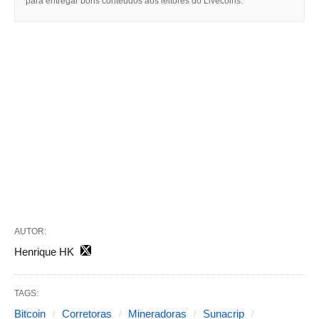
para entregar bons conteúdos aos leitores do Livecoins.
AUTOR:
Henrique HK
TAGS:
Bitcoin
Corretoras
Mineradoras
Sunacrip