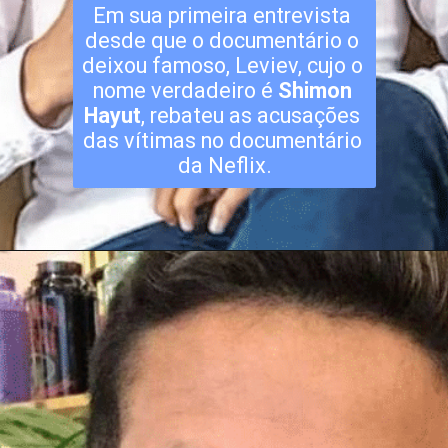
Em sua primeira entrevista 
desde que o documentário o 
deixou famoso, Leviev, cujo o 
nome verdadeiro é 
Shimon 
Hayut
, rebateu as acusações 
das vítimas no documentário 
da Neflix.