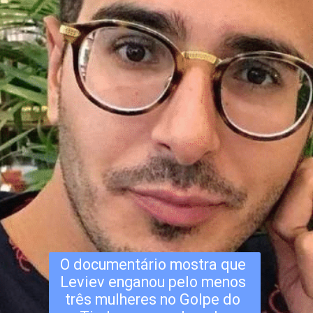
O documentário mostra que 
Leviev enganou pelo menos 
três mulheres no Golpe do 