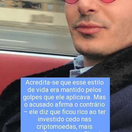
Acredita-se que esse estilo 
de vida era mantido pelos 
golpes que ele aplicava. Mas 
o acusado afirma o contrário 
– ele diz que ficou rico ao ter 
investido cedo nas 
criptomoedas, mais 