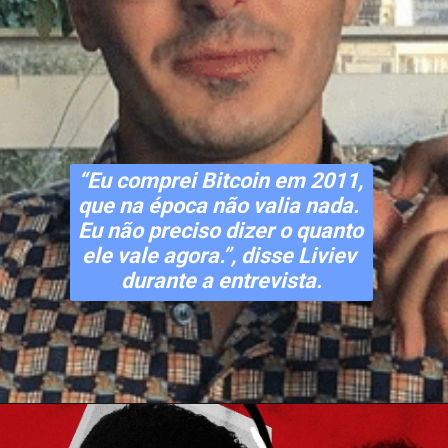
“Eu comprei Bitcoin em 2011, 
que na época não valia nada. 
Eu não preciso dizer o quanto 
ele vale agora.”, disse Liviev 
durante a entrevista.