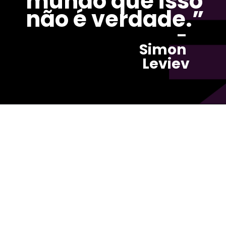
mundo que isso 
não é verdade.”
– 
Simon 
Leviev