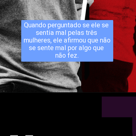
Quando perguntado se ele se 
sentia mal pelas três 
mulheres, ele afirmou que não 
se sente mal por algo que 
não fez.