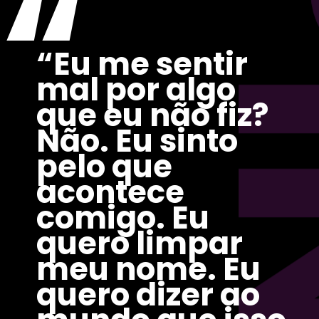
P
“
“Eu me sentir 
mal por algo 
que eu não fiz? 
Não. Eu sinto 
pelo que 
acontece 
comigo. Eu 
quero limpar 
meu nome. Eu 
quero dizer ao 