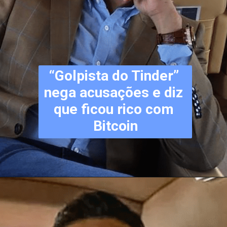
“Golpista do Tinder” 
nega acusações e diz 
que ficou rico com 
Bitcoin