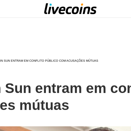
TIN SUN ENTRAM EM CONFLITO PÚBLICO COM ACUSAÇÕES MÚTUAS
n Sun entram em con
es mútuas