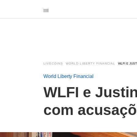
LIVECOINS
WORLD LIBERTY FINANCIAL
WLFI E JUS
World Liberty Financial
WLFI e Justi
com acusaçõ