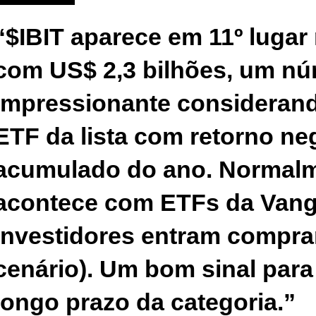
“$IBIT aparece em 11º lugar 
com US$ 2,3 bilhões, um n
impressionante considerand
ETF da lista com retorno ne
acumulado do ano. Normalm
acontece com ETFs da Vang
investidores entram compr
cenário). Um bom sinal para 
longo prazo da categoria.”