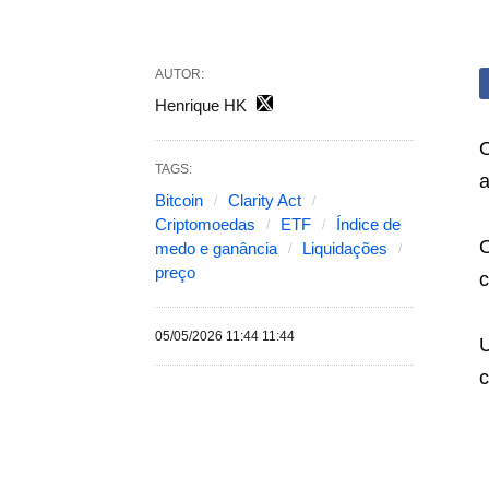
AUTOR:
Henrique HK
O
TAGS:
a
Bitcoin
Clarity Act
Criptomoedas
ETF
Índice de
O
medo e ganância
Liquidações
preço
c
05/05/2026 11:44 11:44
U
c