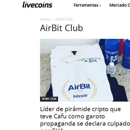
Ferramentas
Mercado C
Home
AirBit Club
AirBit Club
AirBit Club
Líder de pirâmide cripto que
teve Cafu como garoto
propaganda se declara culpad