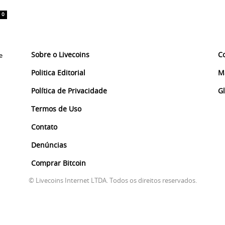
0
Sobre o Livecoins
C
e
Politica Editorial
M
Política de Privacidade
G
Termos de Uso
Contato
Denúncias
Comprar Bitcoin
© Livecoins Internet LTDA. Todos os direitos reservados.