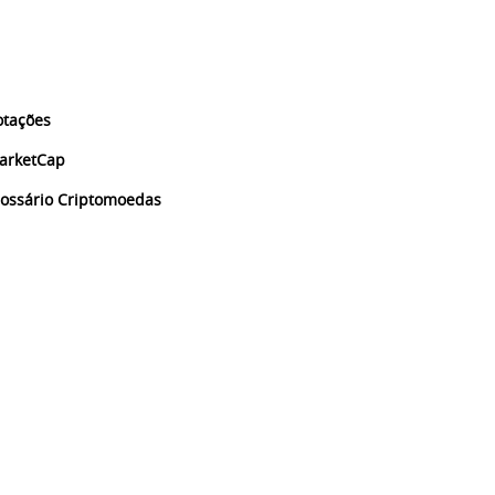
otações
arketCap
lossário Criptomoedas