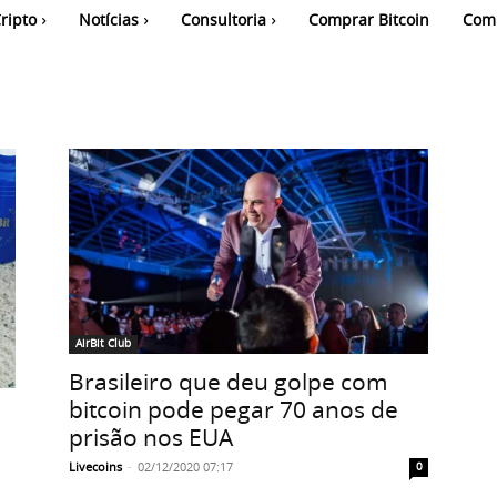
ripto
Notícias
Consultoria
Comprar Bitcoin
Com
AirBit Club
Brasileiro que deu golpe com
bitcoin pode pegar 70 anos de
prisão nos EUA
o
Livecoins
-
02/12/2020 07:17
0