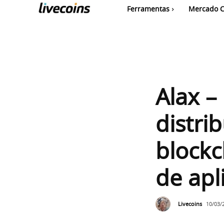
Ferramentas
Mercado C
Alax –
distri
block
de apl
Livecoins
10/03/