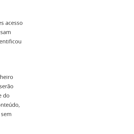
es acesso
 usam
entificou
heiro
 serão
e do
onteúdo,
s sem