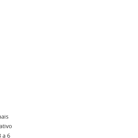
nais
ativo
 a 6