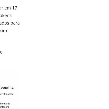
ar em 17
tokens
dos ​​para
 com
 e