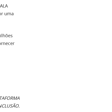
 ALA
por uma
bilhões
ornecer
ATAFORMA
NCLUSÃO.