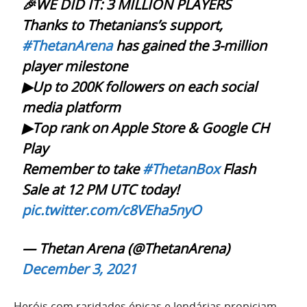
️🎉WE DID IT: 3 MILLION PLAYERS
Thanks to Thetanians’s support,
#ThetanArena
has gained the 3-million
player milestone
▶︎Up to 200K followers on each social
media platform
▶︎Top rank on Apple Store & Google CH
Play
Remember to take
#ThetanBox
Flash
Sale at 12 PM UTC today!
pic.twitter.com/c8VEha5nyO
— Thetan Arena (@ThetanArena)
December 3, 2021
Heróis com raridades épicas e lendárias propiciam