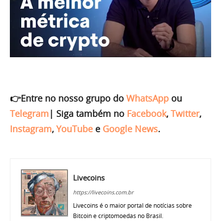
👉Entre no nosso grupo do
WhatsApp
ou
Telegram
|
Siga também no
Facebook
,
Twitter
,
Instagram
,
YouTube
e
Google News
.
Livecoins
https://livecoins.com.br
Livecoins é o maior portal de notícias sobre
Bitcoin e criptomoedas no Brasil.