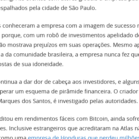
spalhados pela cidade de São Paulo.
es conheceram a empresa com a imagem de sucesso 
o porque, com um robô de investimentos apelidado d
não mostrava prejuízos em suas operações. Mesmo a
ia da comunidade brasileira, a empresa nunca fez qu
ostas de sua idoneidade.
ontinua a dar dor de cabeça aos investidores, e algu
perar um esquema de pirâmide financeira. O criador
arques dos Santos, é investigado pelas autoridades.
ditou em rendimentos fáceis com Bitcoin, ainda sof
s. Inclusive estrangeiros que acreditaram na Atlas 
, como uma
empresa de Honduras que perdeu milhõe