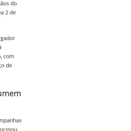
mãos do
ia 2 de
rgador
á
o, com
ço de
esumem
campanhas
rocinou,