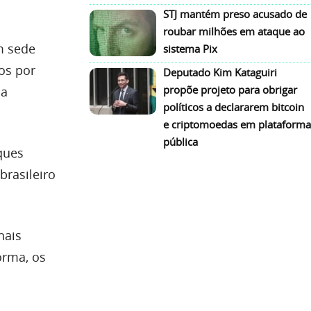
STJ mantém preso acusado de
roubar milhões em ataque ao
m sede
sistema Pix
os por
Deputado Kim Kataguiri
propõe projeto para obrigar
 a
políticos a declararem bitcoin
e criptomoedas em plataforma
pública
ques
brasileiro
nais
orma, os