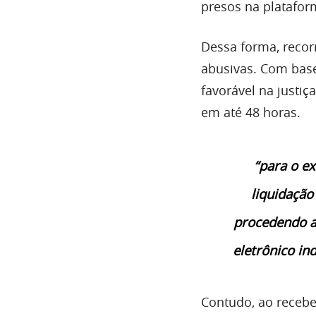
presos na platafor
Dessa forma, recorr
abusivas. Com bas
favorável na justiç
em até 48 horas.
“para o e
liquidação
procedendo a
eletrônico ind
Contudo, ao recebe