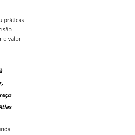
u práticas
cisão
r o valor
à
r,
reço
Atlas
gunda