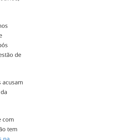
nos
e
pós
estão de
ns acusam
 da
re com
não tem
s na