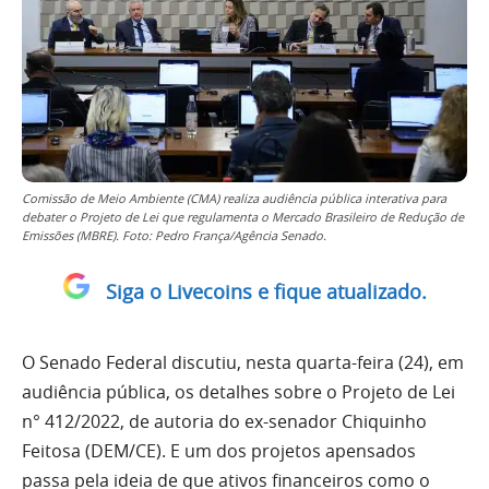
Comissão de Meio Ambiente (CMA) realiza audiência pública interativa para
debater o Projeto de Lei que regulamenta o Mercado Brasileiro de Redução de
Emissões (MBRE). Foto: Pedro França/Agência Senado.
Siga o Livecoins e fique atualizado.
O Senado Federal discutiu, nesta quarta-feira (24), em
audiência pública, os detalhes sobre o Projeto de Lei
n° 412/2022, de autoria do ex-senador Chiquinho
Feitosa (DEM/CE). E um dos projetos apensados
passa pela ideia de que ativos financeiros como o