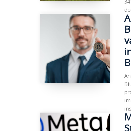
34
do
A
B
v
i
B
An
Bi
pr
im
in
M
S