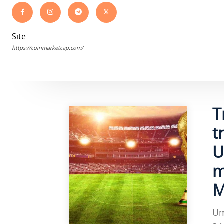
Site
https://coinmarketcap.com/
T
t
U
m
M
Um