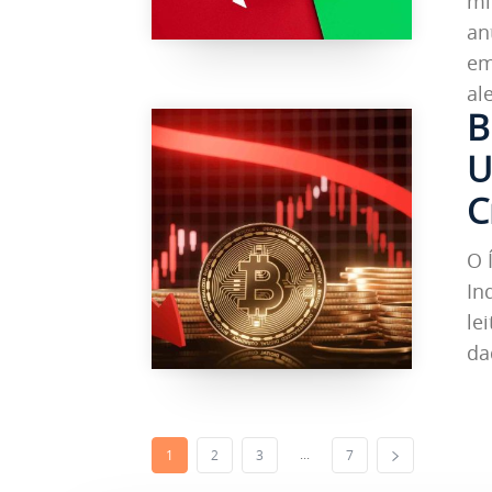
mí
an
em
al
B
U
C
O 
In
le
da
...
1
2
3
7