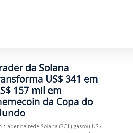
rader da Solana
ransforma US$ 341 em
S$ 157 mil em
emecoin da Copa do
undo
 trader na rede Solana (SOL) gastou US$