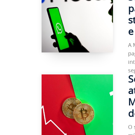
p
s
e
A 
pa
in
se
S
a
M
d
O 