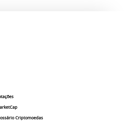
otações
arketCap
lossário Criptomoedas