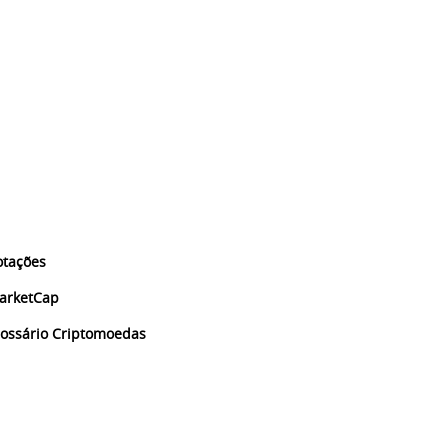
otações
arketCap
lossário Criptomoedas