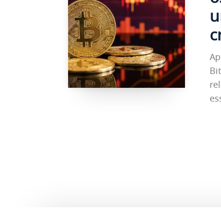
u
c
Ap
Bi
re
es