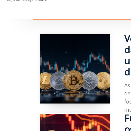
V
d
u
d
As
de
fo
me
F
o