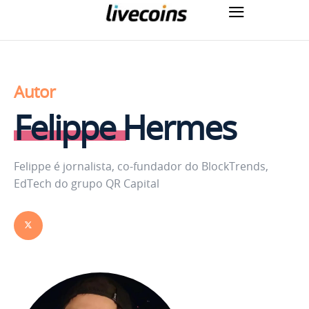
Autor
Felippe Hermes
Felippe é jornalista, co-fundador do BlockTrends,
EdTech do grupo QR Capital