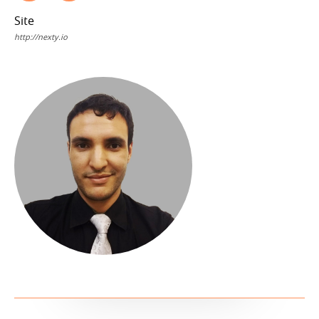
Site
http://nexty.io