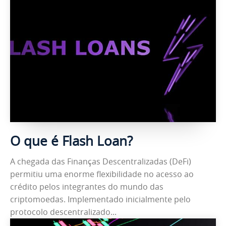
O que é Flash Loan?
A chegada das Finanças Descentralizadas (DeFi)
permitiu uma enorme flexibilidade no acesso ao
crédito pelos integrantes do mundo das
criptomoedas. Implementado inicialmente pelo
protocolo descentralizado...