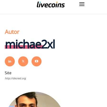
Autor
michae2xl
Site
http://decred.org