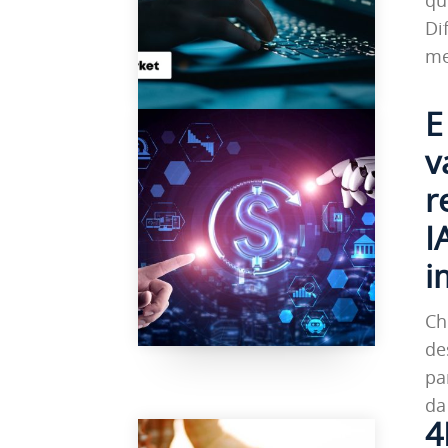
Di
me
E
v
r
I
i
Ch
de
pa
da 
4