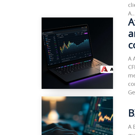
cl
A..
A
a
c
A 
CF
me
co
Ge
B
A 
qu