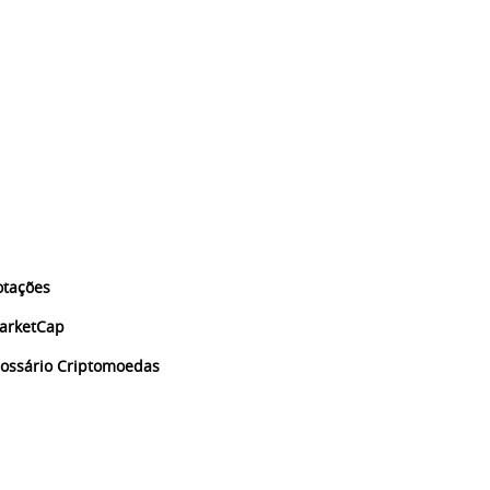
otações
arketCap
lossário Criptomoedas