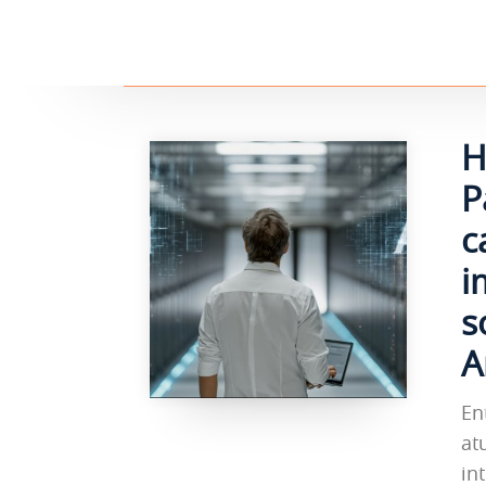
H
P
c
i
s
A
En
at
in