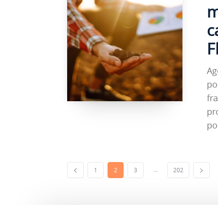
m
c
F
Ag
po
fr
pr
po
...
1
2
3
202