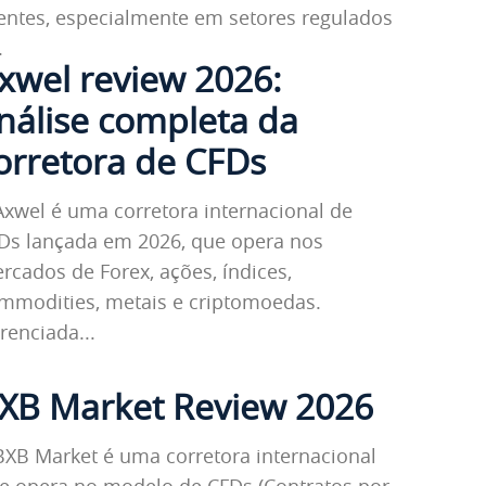
ientes, especialmente em setores regulados
.
xwel review 2026:
nálise completa da
orretora de CFDs
Axwel é uma corretora internacional de
Ds lançada em 2026, que opera nos
rcados de Forex, ações, índices,
mmodities, metais e criptomoedas.
renciada...
XB Market Review 2026
BXB Market é uma corretora internacional
e opera no modelo de CFDs (Contratos por