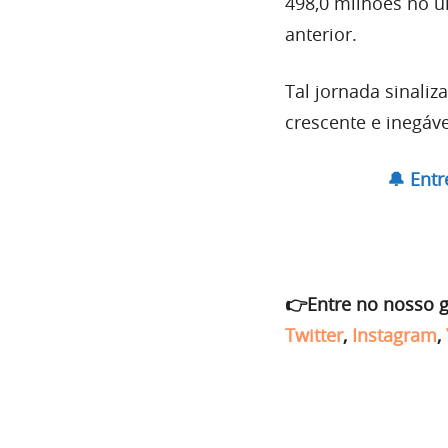
498,0 milhões no 
anterior.
Tal jornada sinali
crescente e inegáv
🔔 Ent
👉Entre no nosso 
Twitter
,
Instagram
,