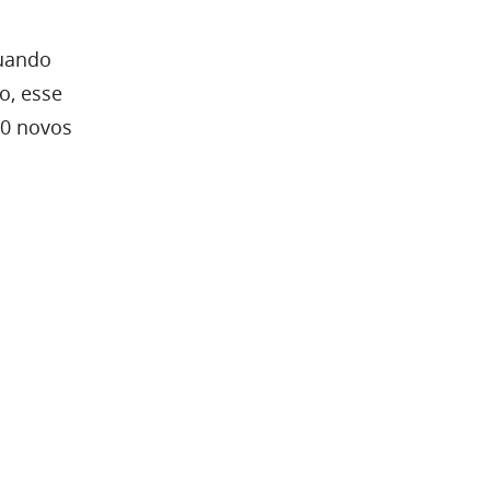
uando
o, esse
00 novos