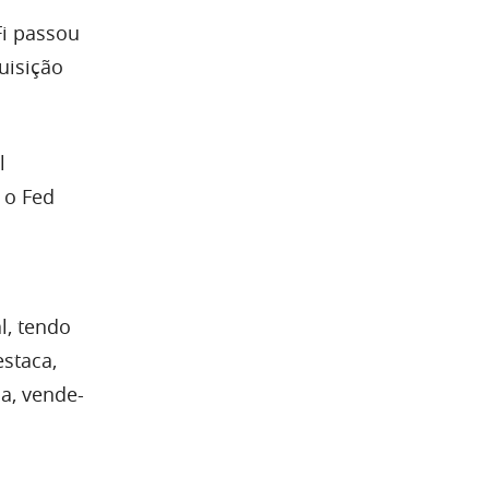
Fi passou
uisição
l
 o Fed
l, tendo
estaca,
a, vende-