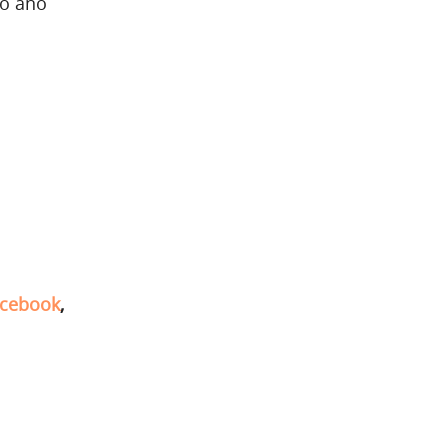
do ano
cebook
,