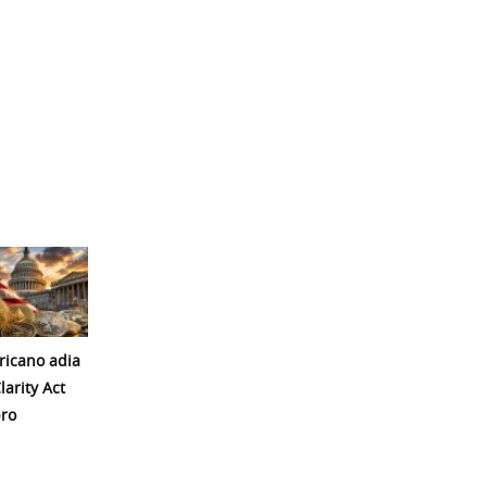
icano adia
larity Act
ro