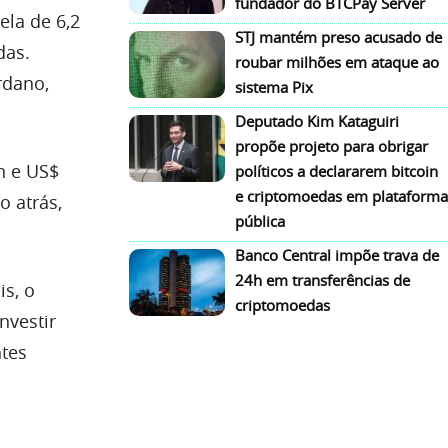
fundador do BTCPay Server
ela de 6,2
STJ mantém preso acusado de
das.
roubar milhões em ataque ao
rdano,
sistema Pix
Deputado Kim Kataguiri
propõe projeto para obrigar
n e US$
políticos a declararem bitcoin
e criptomoedas em plataforma
 atrás,
pública
Banco Central impõe trava de
24h em transferências de
is, o
criptomoedas
nvestir
ntes