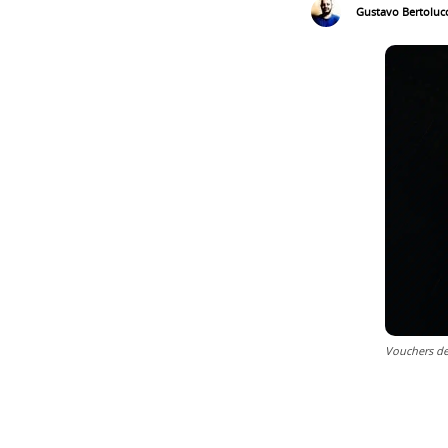
Gustavo Bertolucc
Vouchers de