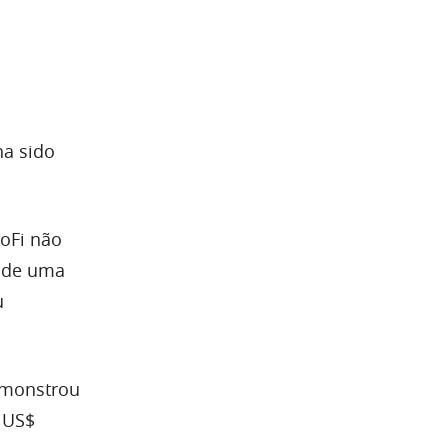
ha sido
oFi não
e de uma
u
emonstrou
 US$