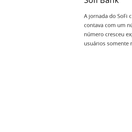
Sofi Bank
A jornada do SoFi
contava com um nú
número cresceu ex
usuários somente n