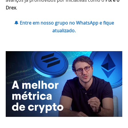
avanços já promovidos por iniciativas como o
Pix e o
Drex
.
🔔 Entre em nosso grupo no WhatsApp e fique
atualizado.