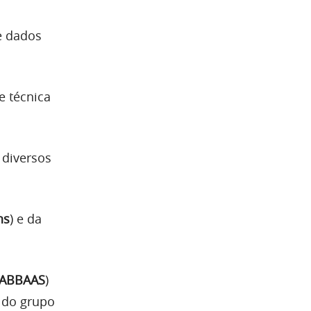
e dados
e técnica
 diversos
hs
) e da
ABBAAS
)
 do grupo