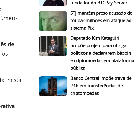
fundador do BTCPay Server
e
STJ mantém preso acusado de
 número
roubar milhões em ataque ao
sistema Pix
Deputado Kim Kataguiri
mês de
propõe projeto para obrigar
 os
políticos a declararem bitcoin
e criptomoedas em plataforma
pública
Banco Central impõe trava de
al nesta
24h em transferências de
criptomoedas
rativa