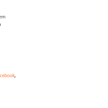
sem
a
cebook
,