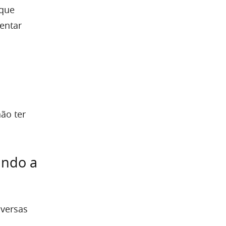
 que
entar
ão ter
undo a
nversas