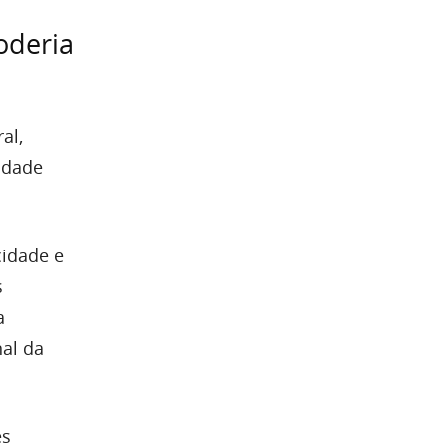
oderia
al,
lidade
cidade e
s
a
al da
es