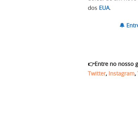
dos
EUA
.
🔔 Ent
👉Entre no nosso 
Twitter
,
Instagram
,