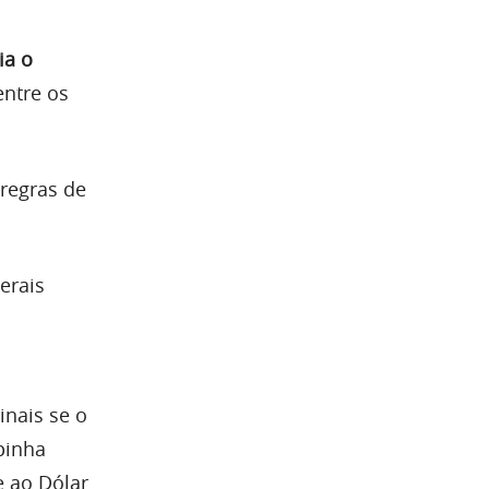
ia o
ntre os
 regras de
erais
inais se o
pinha
e ao Dólar