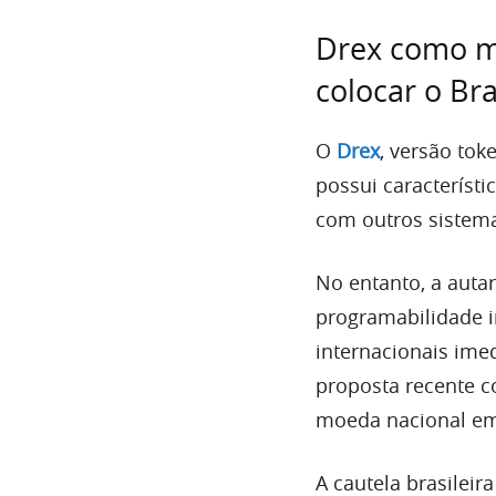
Drex como mo
colocar o Br
O
Drex
, versão tok
possui característi
com outros sistem
No entanto, a autar
programabilidade i
internacionais ime
proposta recente c
moeda nacional em 
A cautela brasileir