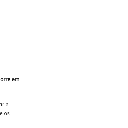
corre em
ir a
e os