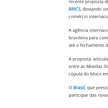
recente proposta d
BRICS
, deixando u
comércio internaci
A agência internac
brasileira para com
até o fechamento d
A proposta, articul
entre as Moedas Dig
cúpula do bloco e
O
Brasil
, que pres
participar das nov