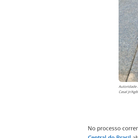
Autoridade 
Casal Jr/Agê
No processo corre
Central do Brasil
ab