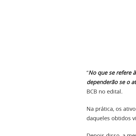
“
No que se refere à
dependerão se o at
BCB no edital.
Na prática, os ati
daqueles obtidos v
Depois disso, a me