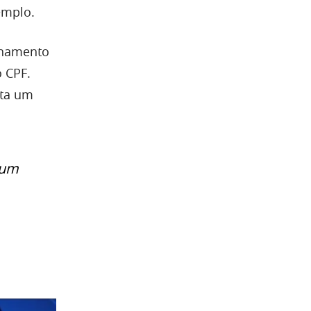
emplo.
enamento
 CPF.
nta um
 um