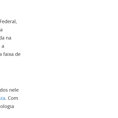
Federal,
 a
da na
 a
 faixa de
ados nele
sta
. Com
nologia