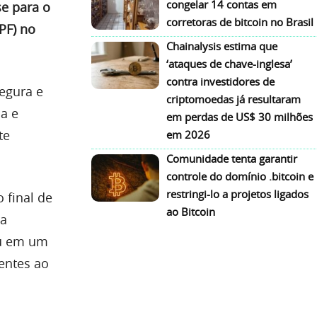
congelar 14 contas em
se para o
corretoras de bitcoin no Brasil
PF) no
Chainalysis estima que
‘ataques de chave-inglesa’
contra investidores de
egura e
criptomoedas já resultaram
a e
em perdas de US$ 30 milhões
te
em 2026
Comunidade tenta garantir
controle do domínio .bitcoin e
restringi-lo a projetos ligados
 final de
ao Bitcoin
ra
ou em um
entes ao