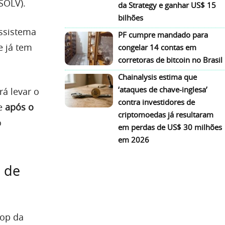
(SOLV).
da Strategy e ganhar US$ 15
bilhões
ossistema
PF cumpre mandado para
e já tem
congelar 14 contas em
corretoras de bitcoin no Brasil
Chainalysis estima que
‘ataques de chave-inglesa’
á levar o
contra investidores de
ue
após o
criptomoedas já resultaram
o
em perdas de US$ 30 milhões
em 2026
 de
rop da