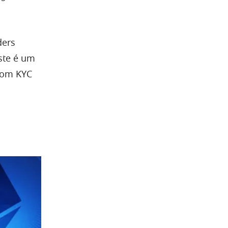
ders
ste é um
 com KYC