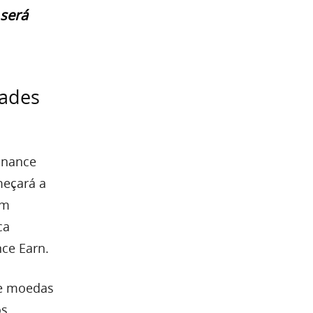
será
dades
inance
meçará a
im
ca
ce Earn.
de moedas
os