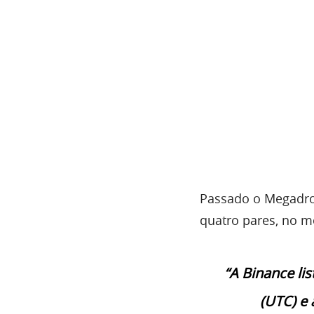
Passado o Megadrop
quatro pares, no me
“A Binance li
(UTC) e 