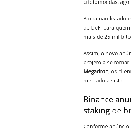
criptomoedas, agora
Ainda não listado 
de DeFi para que
mais de 25 mil bit
Assim, o novo anú
projeto a se torna
Megadrop
, os cli
mercado a vista.
Binance anun
staking de bi
Conforme anúncio a