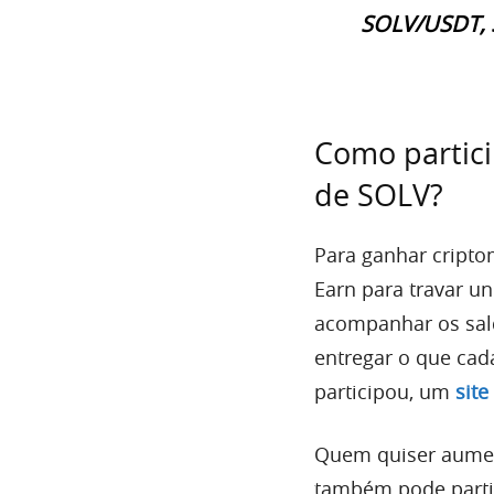
SOLV/USDT, 
Como partic
de SOLV?
Para ganhar cripto
Earn para travar u
acompanhar os sald
entregar o que ca
participou, um
site
Quem quiser aumen
também pode parti