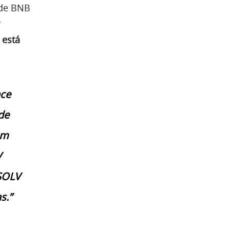
ede BNB
 está
nce
de
em
V
 SOLV
s.”