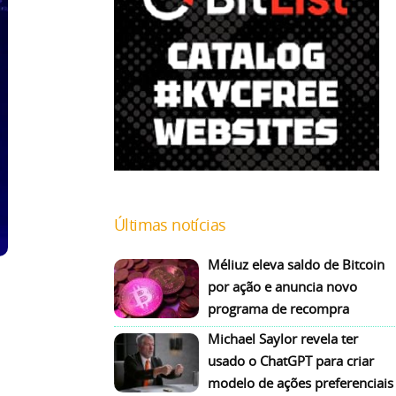
Últimas notícias
Méliuz eleva saldo de Bitcoin
por ação e anuncia novo
programa de recompra
Michael Saylor revela ter
usado o ChatGPT para criar
modelo de ações preferenciais