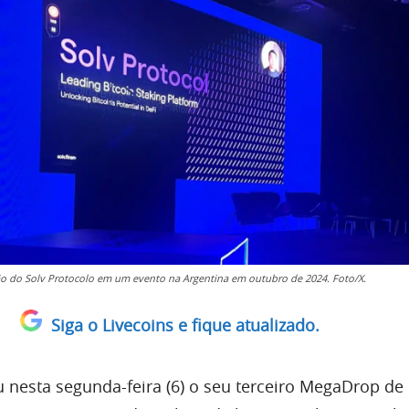
o do Solv Protocolo em um evento na Argentina em outubro de 2024. Foto/X.
Siga o Livecoins e fique atualizado.
 nesta segunda-feira (6) o seu terceiro MegaDrop de