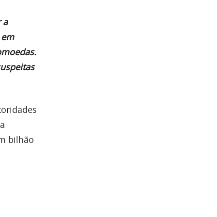
 a
e em
tomoedas.
suspeitas
toridades
na
m bilhão