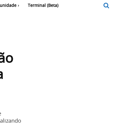
unidade
Terminal (Beta)
ão
a
e
talizando