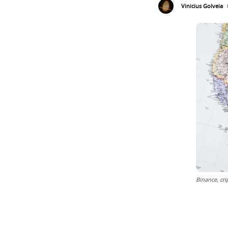
Vinicius Golveia
Binance, c