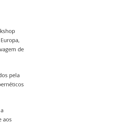
rkshop
 Europa,
lavagem de
dos pela
bernéticos
 a
e aos