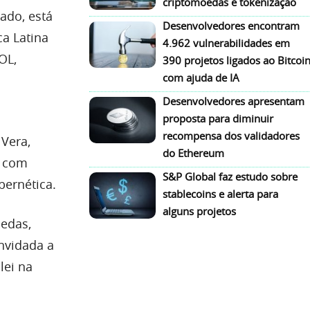
criptomoedas e tokenização
ado, está
Desenvolvedores encontram
ca Latina
4.962 vulnerabilidades em
OL,
390 projetos ligados ao Bitcoi
com ajuda de IA
Desenvolvedores apresentam
proposta para diminuir
recompensa dos validadores
Vera,
do Ethereum
u com
S&P Global faz estudo sobre
bernética.
stablecoins e alerta para
alguns projetos
oedas,
onvidada a
lei na