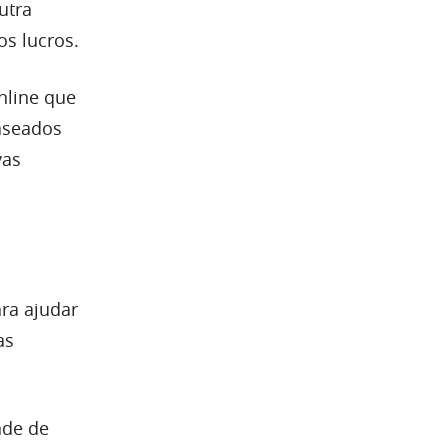
utra
os lucros.
nline que
aseados
vas
ara ajudar
as
ade de