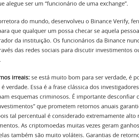
e alegue ser um “funcionário de uma exchange”.
orretora do mundo, desenvolveu o Binance Verify, fe
 para que qualquer um possa checar se aquela pessoa
or da instituição. Os funcionários da Binance nunc
ravés das redes sociais para discutir investimentos o
.
nos irreais:
se está muito bom para ser verdade, é p
é verdade. Essa é a frase clássica dos investigadore
bam esquemas criminosos. É importante desconfiar 
investimentos” que prometem retornos anuais garant
pois tal percentual é considerado extremamente alto 
mentos. As criptomoedas muitas vezes geram ganho
s elas também são muito voláteis. Garantias de retor