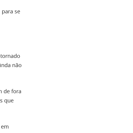
 para se
 tornado
ainda não
m de fora
es que
s em