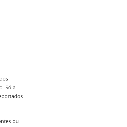
ados
o. Só a
eportados
entes ou