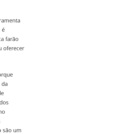
rramenta
 é
a farão
u oferecer
orque
s da
de
idos
no
s
no são um