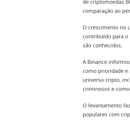
de criptomoedas B
comparação ao perí
O crescimento no u
contribuído para o
são conhecidos.
A Binance informo
como prioridade e 
universo cripto, i
criminosos e como 
O levantamento faz
populares com cri