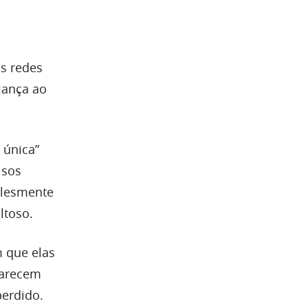
as redes
iança ao
 única”
lsos
plesmente
ltoso.
 que elas
parecem
perdido.