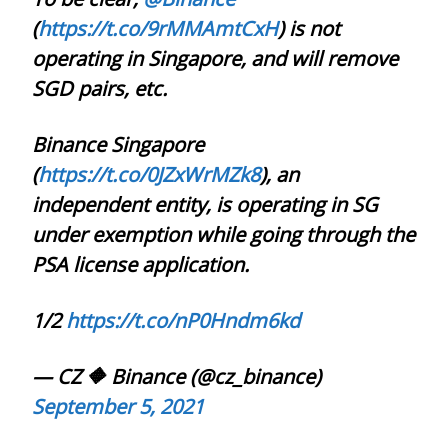
(
https://t.co/9rMMAmtCxH
) is not
operating in Singapore, and will remove
SGD pairs, etc.
Binance Singapore
(
https://t.co/0JZxWrMZk8
), an
independent entity, is operating in SG
under exemption while going through the
PSA license application.
1/2
https://t.co/nP0Hndm6kd
— CZ 🔶 Binance (@cz_binance)
September 5, 2021